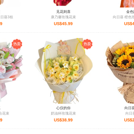
放
见花则喜
金色
日葵3枝
康乃馨玫瑰花束
向日葵 橙色
99
US$45.99
US$4
花
心仪的你
向日
合花束
奶油杯玫瑰花束
向日
99
US$38.99
US$2