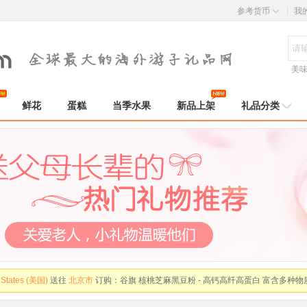
参考货币
我
美
鲜花
蛋糕
当季水果
新品上架
礼品分类
a (加拿大)
送往
沈阳市
订购：
新疆恐龙蛋 李子 - 脆爽多汁 酸甜可口
a (加拿大)
送往
沈阳市
订购：
元祖冰淇淋蛋糕-圆梦启航 - 6号 8号可选
 States (美国)
送往
北京市
订购：
好利来-福寿满堂蛋糕 - 100%动物奶油
 States (美国)
送往
北京市
订购：
富硒熟咸鸭蛋皮蛋礼盒（2箱） - 无抗生素 高温杀菌
 States (美国)
送往
北京市
订购：
谷旗 核桃芝麻黑豆粉 - 高钙高纤高蛋白 富含多种物
a (加拿大)
送往
长春市
订购：
高蛋白黑猪肉肠 - 100%黑猪肉