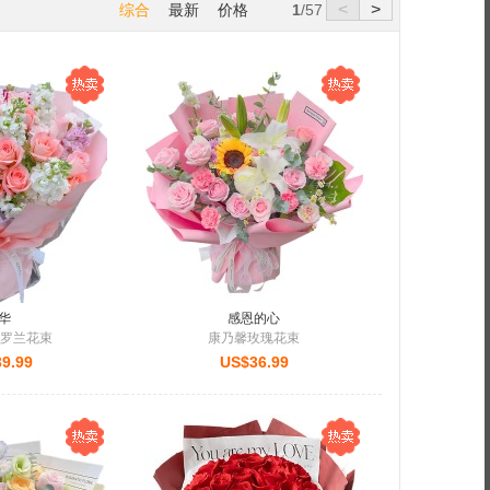
<
>
综合
最新
价格
1
/57
子 进口活性菌
正好吸收
华
感恩的心
紫罗兰花束
康乃馨玫瑰花束
9.99
US$36.99