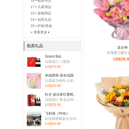
16
• 棋牌书法
17
• 儿童用品
18
• 宠物用品
19
• 创意礼品
20
• 护肤/美妆
» 查看更多
▼
热卖礼品
送女神
玫瑰康乃馨百
Grand Bat..
US$39.
法国进口 三瓶装
US$79.99
幸福西饼-莫奈花园
以蛋糕为画布 以奶..
US$26.99
杜夫 波尔多红葡萄..
法国进口 黄金品种..
US$59.99
飞利浦（PHILI..
足部脚底膝盖全自动..
US$59.99