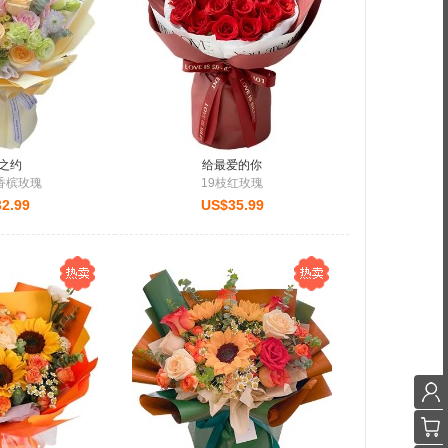
之约
给最爱的你
香槟玫瑰
19枝红玫瑰
2.99
US$35.99