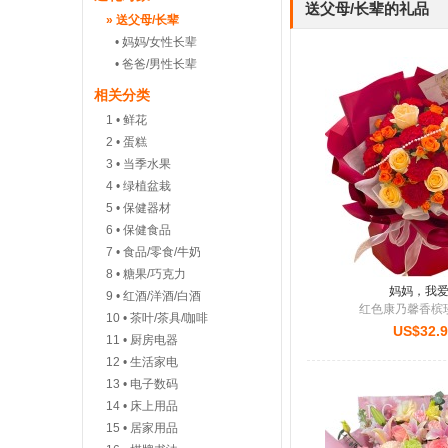
送父母/长辈的礼品
刚刚有客户下单：从
Canad
» 送父母/长辈
• 妈妈/女性长辈
刚刚有客户下单：从
Germa
• 爸爸/男性长辈
刚刚有客户下单：从
United
相关分类
刚刚有客户下单：从
United
1
• 鲜花
2
• 蛋糕
刚刚有客户下单：从
United
3
• 当季水果
刚刚有客户下单：从
Canad
4
• 绿植盆栽
5
• 保健器材
刚刚有客户下单：从
United
6
• 保健食品
刚刚有客户下单：从
United
7
• 食品/零食/牛奶
8
• 糖果/巧克力
刚刚有客户下单：从
United
妈妈，我
9
• 红酒/洋酒/白酒
红色康乃馨香槟
10
• 茶叶/茶具/咖啡
US$32.
11
• 厨房电器
12
• 生活家电
13
• 电子数码
14
• 床上用品
15
• 居家用品