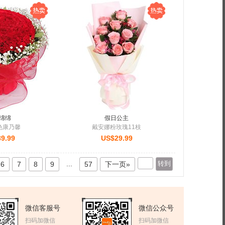
绵绵
假日公主
色康乃馨
戴安娜粉玫瑰11枝
9.99
US$29.99
...
6
7
8
9
57
下一页»
微信客服号
微信公众号
扫码加微信
扫码加微信