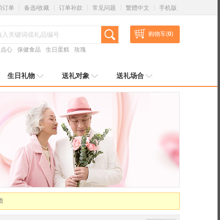
的订单
备选/收藏
订单补款
常见问题
繁體中文
手机版
购物车(
0
)
味点心
保健食品
生日蛋糕
玫瑰
生日礼物
送礼对象
送礼场合
质