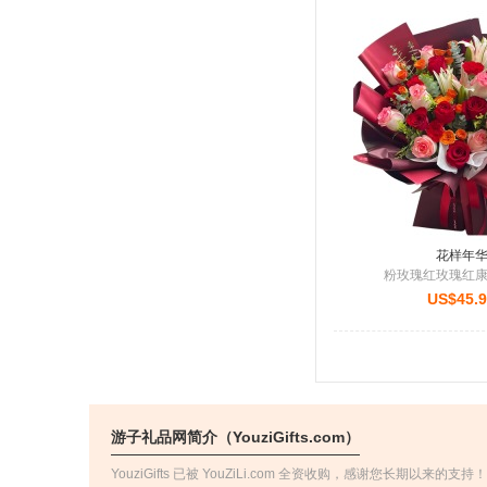
花样年
粉玫瑰红玫瑰红
US$45.
游子礼品网简介（YouziGifts.com）
YouziGifts 已被 YouZiLi.com 全资收购，感谢您长期以