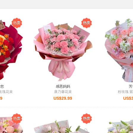
a (加拿大)
送往
长春市
订购：
华美 糕点礼盒（2箱） - 四种口味自由组合
ny (德国)
送往
广州市
订购：
梦中情人 - 红玫瑰19枝
 States (美国)
送往
淮南市
订购：
雀巢（Nestle）中老年奶粉礼盒 - 添加高钙益护因
 States (美国)
送往
淮南市
订购：
高品质阿克苏薄皮核桃 - 5斤礼盒 零添加 不漂白
 States (美国)
送往
淮南市
订购：
长白山贡品 红松松子 - 原色松子 粒粒饱满
a (加拿大)
送往
青岛市
订购：
温情脉脉 - 粉玫瑰百合花束
 States (美国)
送往
郑州市
订购：
伊利 高钙型牛奶（2箱共48盒） - 舒化无乳糖，真
 States (美国)
送往
北京市
订购：
好利来-缤纷果漾 - 100%动物奶油
 States (美国)
送往
苏州市
订购：
美丽心情 - 香槟玫瑰 向日葵 洋桔梗
爱您
感恩妈妈
芳
玫瑰花束
康乃馨花束
粉玫瑰 
99
US$29.99
US$3