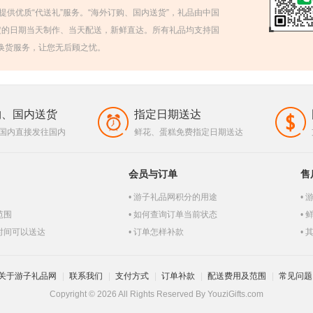
人提供优质“代送礼”服务。“海外订购、国内送货”，礼品由中国
定的日期当天制作、当天配送，新鲜直达。所有礼品均支持国
退换货服务，让您无后顾之忧。
购、国内送货
指定日期送达
国内直接发往国内
鲜花、蛋糕免费指定日期送达
会员与订单
售
游子礼品网积分的用途
范围
如何查询订单当前状态
时间可以送达
订单怎样补款
关于游子礼品网
联系我们
支付方式
订单补款
配送费用及范围
常见问题
Copyright © 2026 All Rights Reserved By YouziGifts.com