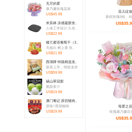
无尽的爱
康乃馨玫瑰花束
花儿绽
US$45.99
香槟玫瑰9枝、向
米其林 凉感凝胶坐..
US$35.
人体工学设计 久坐..
US$22.99
楼兰蜜语葡萄干（3..
无核白 树上黄 玫..
US$21.99
西湖牌 特级精选龙..
新茶上市，明前龙井
US$59.99
砀山翠冠梨
脆甜多汁
US$19.99
澳门葡记 原切猪肉..
原味+黑胡椒味
母爱之
US$29.99
玫瑰康乃馨百
US$35.