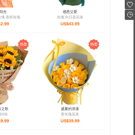
阳光
感恩父爱
玫瑰 香槟玫瑰
玫瑰 向日葵花束
2.99
US$43.99
葵之歌
盛夏的浪漫
葵6枝
黄玫瑰花束
8.99
US$39.99