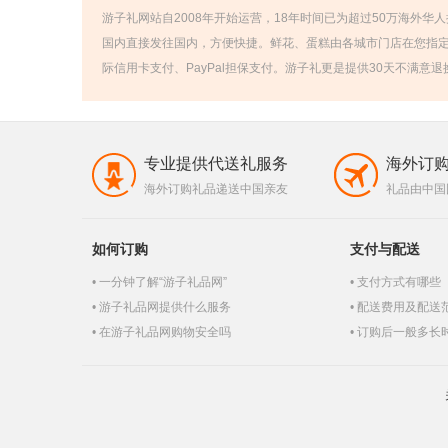
游子礼网站自2008年开始运营，18年时间已为超过50万海外华
国内直接发往国内，方便快捷。鲜花、蛋糕由各城市门店在您指
际信用卡支付、PayPal担保支付。游子礼更是提供30天不满意
专业提供代送礼服务
海外订
海外订购礼品递送中国亲友
礼品由中国
如何订购
支付与配送
一分钟了解“游子礼品网”
支付方式有哪些
游子礼品网提供什么服务
配送费用及配送
在游子礼品网购物安全吗
订购后一般多长