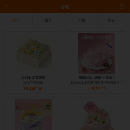
蛋糕
综合
最新
价格
筛选
好利来-花园蛋糕
元祖冰淇淋蛋糕-一见倾心
玫瑰芋泥/慕斯
荔枝玫瑰冰淇淋 氛围感浪漫玫瑰造型
US$45.99
US$52.99