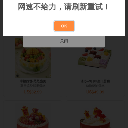
其他城市
网速不给力，请刷新重试！
幸福西饼-仲夏冰淇淋蛋糕
幸福西饼-芒果乐园
上层常规鲜果蛋糕+下层冰淇淋
夏日清新芒果蛋糕
OK
US$39.99
US$25.99
关闭
幸福西饼-茫茫盛夏
诺心--9口味生日蛋糕
夏日缤纷鲜果蛋糕
动物奶油蛋糕
US$32.99
US$49.99