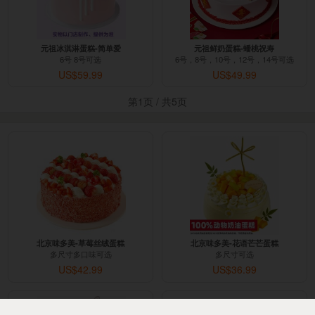
元祖冰淇淋蛋糕-简单爱
元祖鲜奶蛋糕-蟠桃祝寿
6号 8号可选
6号，8号，10号，12号，14号可选
US$59.99
US$49.99
第1页 / 共5页
北京味多美-草莓丝绒蛋糕
北京味多美-花语芒芒蛋糕
多尺寸多口味可选
多尺寸可选
US$42.99
US$36.99