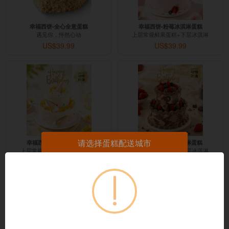
幸福西饼-全心全意蛋糕
幸福西饼-粉莓冰淇淋蛋糕
遇见你，怦然心动
上层常规鲜果蛋糕+下层冰淇淋
US$39.99
US$39.99
幸福西饼-缤纷冰淇淋蛋糕
幸福西饼-莓巧冰淇淋蛋糕
请选择蛋糕配送城市
上层常规鲜果蛋糕+下层冰淇淋
上层常规鲜果蛋糕+下层冰淇淋
US$39.99
US$39.99
热门城市
北京市
上海市
天津市
重庆市
广州市
深圳市
南京市
杭州市
武汉市
长沙市
西安市
成都市
沈阳市
大连市
济南市