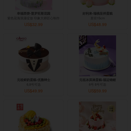
幸福西饼-普罗旺斯花园
好利来-瑞桃呈祥蛋糕
紫色花海浪漫绽放 印象大师匠心制作
直径15cm
US$32.99
US$48.99
元祖鲜奶蛋糕-优雅绅士
元祖冰淇淋蛋糕-福运锦鲤
6,8号可选
6号 8号可选
US$49.99
US$59.99