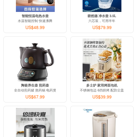
智能恒温电热水壶
碧然德 净水壶 3.5L
水温智能控制 快速沸腾
六芯装，可用半年
US$48.99
US$79.99
陶瓷养生壶 煎药壶
多士炉 家用烤面包机
全自动煎药罐 熬药锅 电药煲
不锈钢包边 6挡烘烤 配防尘盖
US$67.99
US$39.99