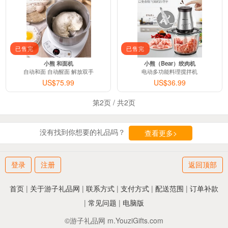
已售完
已售完
小熊 和面机
小熊（Bear）绞肉机
自动和面 自动醒面 解放双手
电动多功能料理搅拌机
US$75.99
US$36.99
第
2
页 / 共
2
页
没有找到你想要的礼品吗？
查看更多>
登录
注册
返回顶部
首页
|
关于游子礼品网
|
联系方式
|
支付方式
|
配送范围
|
订单补款
|
常见问题
|
电脑版
©游子礼品网 m.YouziGifts.com