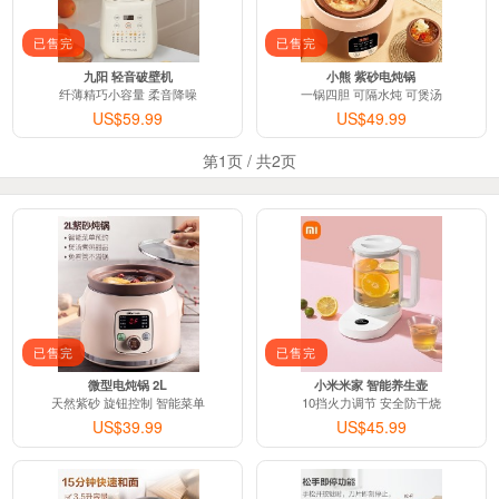
已售完
已售完
九阳 轻音破壁机
小熊 紫砂电炖锅
纤薄精巧小容量 柔音降噪
一锅四胆 可隔水炖 可煲汤
US$59.99
US$49.99
第1页 / 共2页
已售完
已售完
微型电炖锅 2L
小米米家 智能养生壶
天然紫砂 旋钮控制 智能菜单
10挡火力调节 安全防干烧
US$39.99
US$45.99