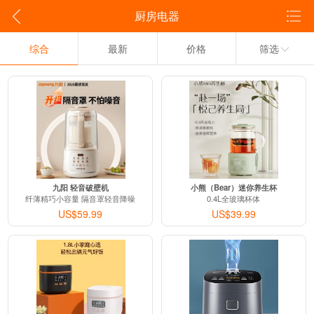
厨房电器
综合
最新
价格
筛选
九阳 轻音破壁机
小熊（Bear）迷你养生杯
纤薄精巧小容量 隔音罩轻音降噪
0.4L全玻璃杯体
US$59.99
US$39.99