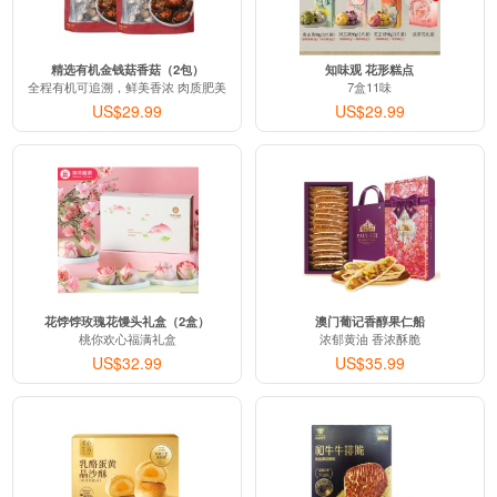
精选有机金钱菇香菇（2包）
知味观 花形糕点
全程有机可追溯，鲜美香浓 肉质肥美
7盒11味
US$29.99
US$29.99
花饽饽玫瑰花馒头礼盒（2盒）
澳门葡记香醇果仁船
桃你欢心福满礼盒
浓郁黄油 香浓酥脆
US$32.99
US$35.99