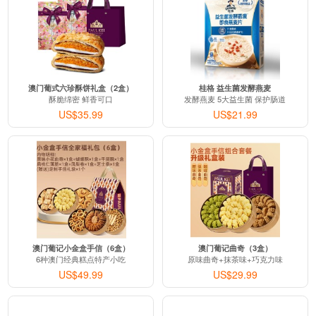
澳门葡式六珍酥饼礼盒（2盒）
桂格 益生菌发酵燕麦
酥脆绵密 鲜香可口
发酵燕麦 5大益生菌 保护肠道
US$35.99
US$21.99
澳门葡记小金盒手信（6盒）
澳门葡记曲奇（3盒）
6种澳门经典糕点特产小吃
原味曲奇+抹茶味+巧克力味
US$49.99
US$29.99