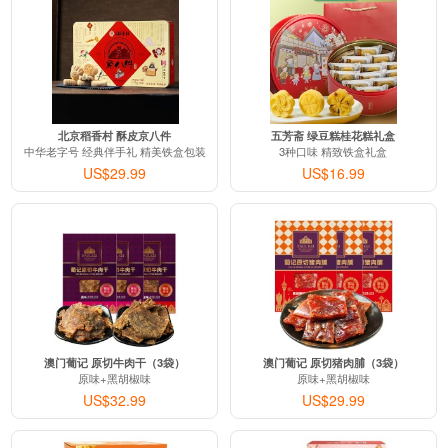
北京稻香村 酥皮京八件
五芳斋 绿豆糕桂花糕礼盒
中华老字号 经典伴手礼 精美铁盒包装
3种口味 精致铁盒礼盒
US$29.99
US$16.99
澳门葡记 原切牛肉干（3袋）
澳门葡记 原切猪肉脯（3袋）
原味+黑胡椒味
原味+黑胡椒味
US$32.99
US$29.99