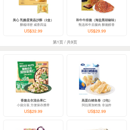
美心 乳酪蛋黄晶沙酥（2盒）
和牛牛排脆（海盐黑胡椒味）
酥糯绵密 咸香四溢
甄选和牛后腿肉 酥脆醇香
US$32.99
US$29.99
第1页 / 共9页
香脆去衣混合果仁
高蛋白鳕鱼卷（2包）
小袋分装 方便保存携带
阿拉斯加鳕鱼 非油炸
US$29.99
US$32.99