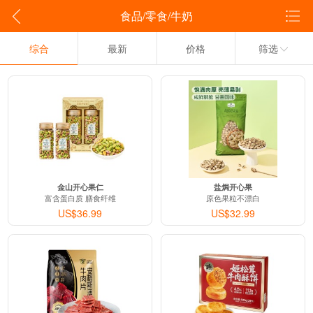
食品/零食/牛奶
综合
最新
价格
筛选
金山开心果仁
盐焗开心果
富含蛋白质 膳食纤维
原色果粒不漂白
US$36.99
US$32.99