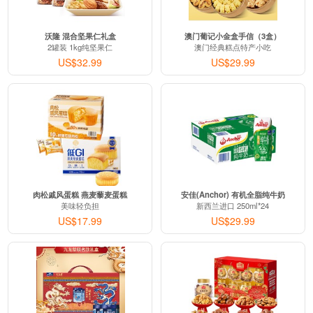
沃隆 混合坚果仁礼盒
澳门葡记小金盒手信（3盒）
2罐装 1kg纯坚果仁
澳门经典糕点特产小吃
US$32.99
US$29.99
肉松戚风蛋糕 燕麦藜麦蛋糕
安佳(Anchor) 有机全脂纯牛奶
美味轻负担
新西兰进口 250ml*24
US$17.99
US$29.99