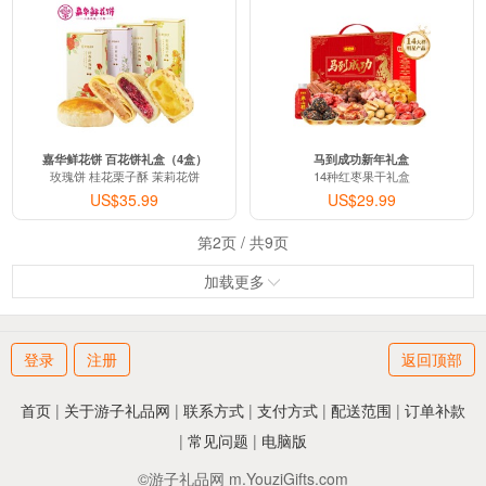
嘉华鲜花饼 百花饼礼盒（4盒）
马到成功新年礼盒
玫瑰饼 桂花栗子酥 茉莉花饼
14种红枣果干礼盒
US$35.99
US$29.99
第
2
页 / 共
9
页
加载更多
登录
注册
返回顶部
首页
|
关于游子礼品网
|
联系方式
|
支付方式
|
配送范围
|
订单补款
|
常见问题
|
电脑版
©游子礼品网 m.YouziGifts.com