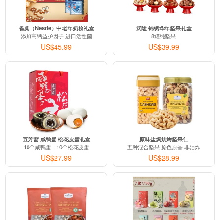
雀巢（Nestle）中老年奶粉礼盒
沃隆 锦绣华年坚果礼盒
添加高钙益护因子 进口活性菌
8罐纯坚果
US$45.99
US$39.99
五芳斋 咸鸭蛋 松花皮蛋礼盒
原味盐焗烘烤坚果仁
10个咸鸭蛋，10个松花皮蛋
五种混合坚果 原色原香 非油炸
US$27.99
US$28.99