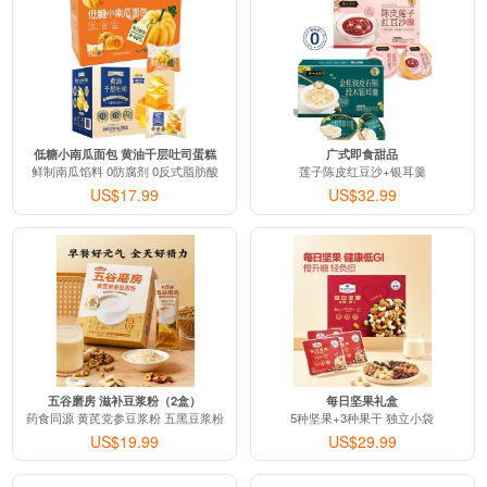
低糖小南瓜面包 黄油千层吐司蛋糕
广式即食甜品
鲜制南瓜馅料 0防腐剂 0反式脂肪酸
莲子陈皮红豆沙+银耳羹
US$17.99
US$32.99
五谷磨房 滋补豆浆粉（2盒）
每日坚果礼盒
药食同源 黄芪党参豆浆粉 五黑豆浆粉
5种坚果+3种果干 独立小袋
US$19.99
US$29.99