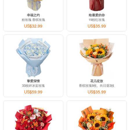
幸福之约
给最爱的你
粉玫瑰 香槟玫瑰
19枝红玫瑰
US$32.99
US$35.99
挚爱深情
花儿绽放
33枝碎冰蓝玫瑰
香槟玫瑰9枝、向日葵3枝
US$59.99
US$35.99