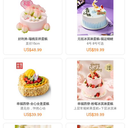
好利来-瑞桃呈祥蛋糕
元祖冰淇淋蛋糕-福运锦鲤
直径15cm
6号 8号可选
US$48.99
US$59.99
幸福西饼-全心全意蛋糕
幸福西饼-粉莓冰淇淋蛋糕
遇见你，怦然心动
上层常规鲜果蛋糕+下层冰淇淋
US$39.99
US$39.99