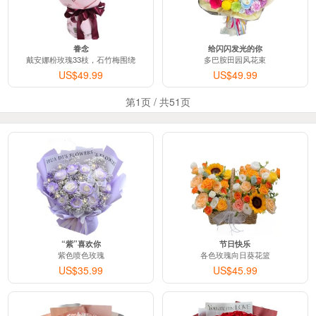
眷念
给闪闪发光的你
戴安娜粉玫瑰33枝，石竹梅围绕
多巴胺田园风花束
US$49.99
US$49.99
第1页 / 共51页
“紫”喜欢你
节日快乐
紫色喷色玫瑰
各色玫瑰向日葵花篮
US$35.99
US$45.99