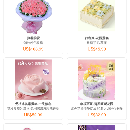
执着的爱
好利来-花园蛋糕
99枝粉色玫瑰
玫瑰芋泥/慕斯
US$106.99
US$45.99
元祖冰淇淋蛋糕-一见倾心
幸福西饼-普罗旺斯花园
荔枝玫瑰冰淇淋 氛围感浪漫玫瑰造型
紫色花海浪漫绽放 印象大师匠心制作
US$52.99
US$32.99