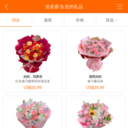
送老婆/女友的礼品
综合
最新
价格
筛选
妈妈，我爱您
感恩妈妈
红色康乃馨香槟玫瑰花束
康乃馨花束
US$32.99
US$29.99