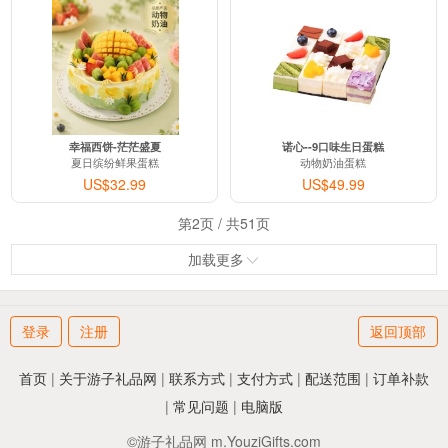
幸福西饼-茫茫盛夏
诺心--9口味生日蛋糕
夏日缤纷鲜果蛋糕
动物奶油蛋糕
US$32.99
US$49.99
第
2
页 / 共
51
页
加载更多
登录
注册
返回顶部
首页
|
关于游子礼品网
|
联系方式
|
支付方式
|
配送范围
|
订单补款
|
常见问题
|
电脑版
©游子礼品网 m.YouziGifts.com