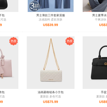
下包
男士薄款三件套家居服
男士夏季冰
色可选
凉感面料 柔软亲肤
干爽凉快
99
US$39.99
US$3
挎包
油画菱格链条小方包
手提
可选
夏新款 多色可选
夏新款 
99
US$75.99
US$9