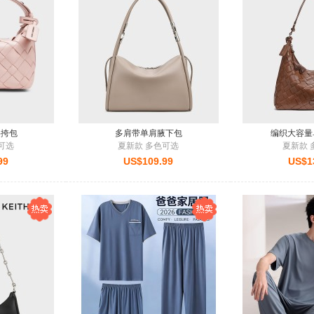
 States (美国)
送往
杭州市
订购：
软糯香甜花胶羹 - 豆乳野米椰香花胶羹+银耳花胶羹
 States (美国)
送往
杭州市
订购：
澳门葡记香醇果仁船 - 浓郁黄油 香浓酥脆
 States (美国)
送往
杭州市
订购：
Swisse 乳清蛋白粉 - 补充蛋白质 香草味 450g/罐
a (加拿大)
送往
天津市
订购：
见花则喜 - 康乃馨玫瑰花束
d Kingdom (英国)
送往
深圳市
订购：
福寿绵绵 花饽饽寿桃馒头礼盒 - 寿桃馒头+长寿
d Kingdom (英国)
送往
深圳市
订购：
福寿绵绵 花饽饽寿桃馒头礼盒 - 寿桃馒头+长寿
斜挎包
多肩带单肩腋下包
编织大容量
可选
夏新款 多色可选
夏新款 
99
US$109.99
US$1