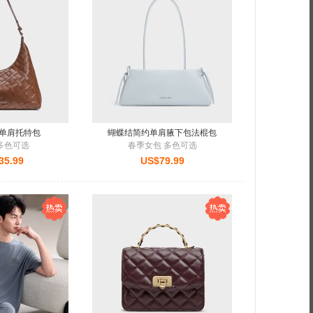
面+如意糕点 糖醇馅料
面+如意糕点 糖醇馅料
单肩托特包
蝴蝶结简约单肩腋下包法棍包
多色可选
春季女包 多色可选
35.99
US$79.99