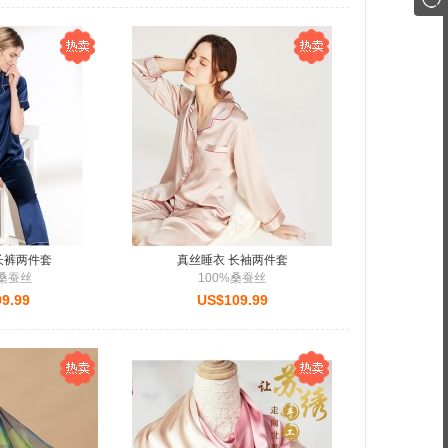
长裤两件套
真丝睡衣 长袖两件套
%桑蚕丝
100%桑蚕丝
9.99
US$109.99