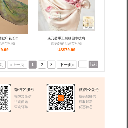
蚕丝印花长巾
康乃馨手工刺绣围巾披肩
母亲节礼物
送妈妈的母亲节礼物
9.99
US$79.99
 页
«上一页
1
2
3
下一页»
微信客服号
微信公众号
扫码加微信
扫码加微信
咨询问题
获取最新
查询订单
优惠信息