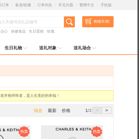
的订单
备选/收藏
订单补款
常见问题
繁體中文
手机版
购物车(
0
)
味点心
保健食品
生日蛋糕
玫瑰
生日礼物
送礼对象
送礼场合
变老并相伴终老，是人生美好的幸福！
变老并相伴终老，是人生美好的幸福！
变老并相伴终老，是人生美好的幸福！
变老并相伴终老，是人生美好的幸福！
<
>
综合
最新
价格
1
/3
24