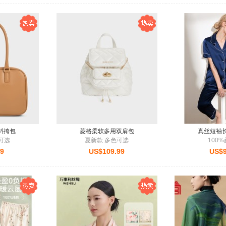
斜挎包
菱格柔软多用双肩包
真丝短袖
可选
夏新款 多色可选
100
99
US$109.99
US$9