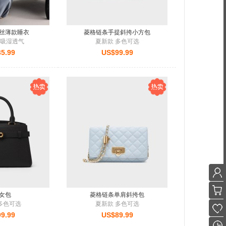
丝薄款睡衣
菱格链条手提斜挎小方包
 吸湿透气
夏新款 多色可选
5.99
US$99.99
女包
菱格链条单肩斜挎包
多色可选
夏新款 多色可选
9.99
US$89.99