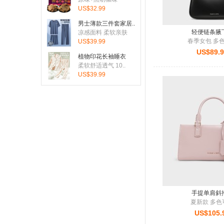
US$32.99
男士薄款三件套家居..
轻便链条腋
凉感面料 柔软亲肤
春季女包 多
US$39.99
US$89.
植物印花长袖睡衣
柔软舒适透气 10..
US$39.99
手提单肩斜
夏新款 多色
US$105.