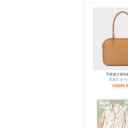
手提波士顿包
夏新款 多色
US$99.