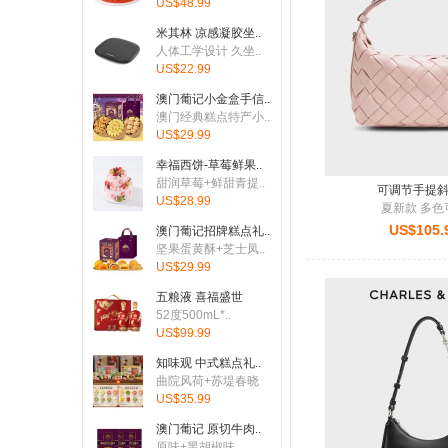
US$48.99
刚刚有客户下单：从
United
米其林 凉感凝胶坐..
人体工学设计 久坐..
刚刚有客户下单：从
United
US$22.99
刚刚有客户下单：从
United
澳门葡记小金盒手信..
澳门经典糕点特产小..
刚刚有客户下单：从
Canad
US$29.99
刚刚有客户下单：从
Unite
幸福西饼-草莓鲜果..
甜润草莓+鲜甜青提..
刚刚有客户下单：从
Unite
可调节手提
US$28.99
夏新款 多色
US$105.
澳门葡记招牌糕点礼..
坚果蛋黄酥+芝士凤..
US$29.99
五粮液 喜福盛世
52度500mL*..
US$99.99
知味观 中式糕点礼..
曲院风荷+苏堤春晓
US$35.99
澳门葡记 原切牛肉..
原味+黑胡椒味