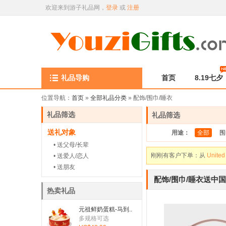
欢迎来到游子礼品网，
登录
或
注册
礼品导购
首页
8.19七夕
刚刚有客户下单：从
United
位置导航：
首页
»
全部礼品分类
» 配饰/围巾/睡衣
刚刚有客户下单：从
United
礼品筛选
礼品筛选
刚刚有客户下单：从
United
送礼对象
用途：
全部
围
刚刚有客户下单：从
United
• 送父母/长辈
刚刚有客户下单：从
United
• 送爱人/恋人
• 送朋友
刚刚有客户下单：从
United
配饰/围巾/睡衣送中国
刚刚有客户下单：从
United
热卖礼品
刚刚有客户下单：从
United
元祖鲜奶蛋糕-马到..
多规格可选
刚刚有客户下单：从
United