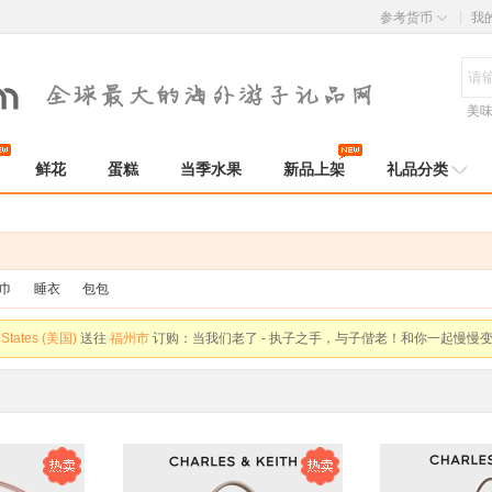
参考货币
我
美
鲜花
蛋糕
当季水果
新品上架
礼品分类
 States (美国)
送往
福州市
订购：
香脆去衣混合果仁 - 小袋分装 方便保存携带
 States (美国)
送往
福州市
订购：
当我们老了 - 执子之手，与子偕老！和你一起慢慢
 States (美国)
送往
福州市
订购：
当我们老了 - 执子之手，与子偕老！和你一起慢慢
巾
睡衣
包包
 States (美国)
送往
福州市
订购：
当我们老了 - 执子之手，与子偕老！和你一起慢慢
 States (美国)
送往
福州市
订购：
当我们老了 - 执子之手，与子偕老！和你一起慢慢
 States (美国)
送往
福州市
订购：
手工针织 毛线花束 - 永不凋谢的花朵
 States (美国)
送往
北京市
订购：
Hape 六角游戏盒 - 居家游乐园 玩法七合一
 States (美国)
送往
北京市
订购：
费雪 探索学习六面盒 - 数字形状颜色学习 双语玩具
 States (美国)
送往
北京市
订购：
安佳(Anchor) 有机全脂纯牛奶 - 新西兰进口 250ml*