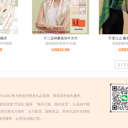
袖睡衣
十二花神桑蚕丝中方巾
千里江山 桑
00%纯棉
送妈妈的母亲节礼物
送妈妈的
99
US$42.99
US$7
1 / 3
来的支持！YouZiLi将为您提供更多礼品选择、更优质的送礼服务。
人提供优质“代送礼”服务。“海外订购、国内送货”，礼品由中国
定的日期当天制作、当天配送，新鲜直达。所有礼品均支持国
退换货服务，让您无后顾之忧。