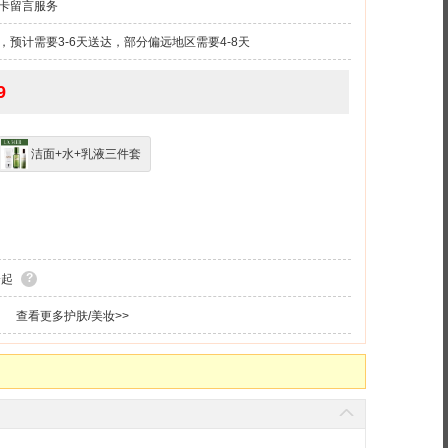
卡留言服务
预计需要3-6天送达，部分偏远地区需要4-8天
9
洁面+水+乳液三件套
满多汁
每一颗都独立包装
?
分
起
查看更多护肤/美妆>>