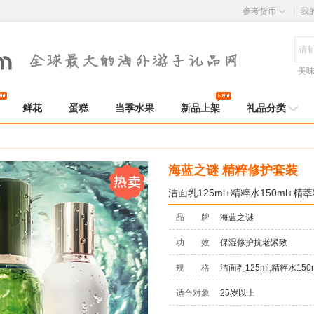
参考货币
我
美
鲜花
蛋糕
当季水果
新品上架
礼品分类
海蓝之谜 精粹修护套装
洁面乳125ml+精粹水150ml+精萃
品 牌
海蓝之谜
功 效
保湿修护抗老紧致
规 格
洁面乳125ml,精粹水150m
适合对象
25岁以上