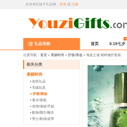
欢迎来到游子礼品网，
登录
或
注册
礼品导购
首页
8.19七夕
位置导航：
首页
»
美丽时尚
»
护肤/美妆
» 海蓝之谜 精粹修护套装
相关分类
美丽时尚
• 创意礼品
• 毛绒玩具
» 护肤/美妆
• 香水/香氛
• 首饰/项链/手链
• 配饰/围巾/睡衣
• 男士/剃须/皮带