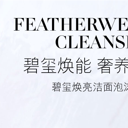
 States (美国)
送往
烟台市
订购：
德国进口 原味酸牛奶 - 风味酸乳 200ml*24盒
 States (美国)
送往
烟台市
订购：
新疆生态沙瓤西红柿 - 现摘现发、自然熟西红柿
 States (美国)
送往
烟台市
订购：
德国进口 原味酸牛奶 - 风味酸乳 200ml*24盒
 States (美国)
送往
烟台市
订购：
新鲜超大蓝莓王 - 4盒装 果径18mm+
ny (德国)
送往
成都市
订购：
爱丽丝梦境 - 粉佳人粉玫瑰6枝，白玫瑰6枝
ny (德国)
送往
天津市
订购：
甜甜蜜蜜 - 红玫瑰花篮
 States (美国)
送往
上海市
订购：
永远幸福 - 红色康乃馨66枝+多头康乃馨