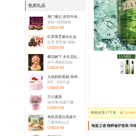
热卖礼品
澳门葡记 原切牛肉..
原味+黑胡椒味
US$32.99
红枣黑芝麻丸礼盒
红枣 黑芝麻 核桃..
US$18.99
樱花树下 永生花礼..
永不凋谢的花朵
刚刚有客户下单：从
United
US$36.99
刚刚有客户下单：从
United
元祖鲜奶蛋糕-简单..
6号，8号可选
刚刚有客户下单：从
United
US$49.99
刚刚有客户下单：从
Austr
兰心蕙质
粉玫瑰 粉康乃馨 ..
刚刚有客户下单：从
United
US$49.99
刚刚有客户下单：从
Canad
有机高蛋白燕麦片
三重有机认证
刚刚有客户下单：从
Canad
海蓝之谜 精粹修护套装 详
US$19.99
刚刚有客户下单：从
United