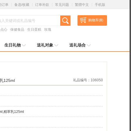
的订单
备选/收藏
订单补款
常见问题
繁體中文
手机版
购物车(
0
)
味点心
保健食品
生日蛋糕
玫瑰
生日礼物
送礼对象
送礼场合
乳125ml
礼品编号：106050
l,精萃乳125ml