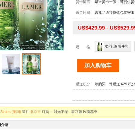
贺卡留言
赠送贺卡一张，可提供贺
送货时间
该礼品通过快递包裹寄出，
US$429.99 - US$529.9
水+乳液两件套
规 格
 States (美国)
送往
吉林市
订购：
砀山翠冠梨 - 脆甜多汁
加入购物车
 States (美国)
送往
吉林市
订购：
新西兰进口 佳沛黄金奇异果 - 特大果 酸甜可口 饱
 States (美国)
送往
吉林市
订购：
阳光无核西梅干 加州大西梅 - 无添加剂 无糖精 
赠送积分
每购买一件赠送
429
积
alia (澳大利亚)
送往
天津市
订购：
伊人 - 白玫瑰 粉玫瑰
 States (美国)
送往
北京市
订购：
时光不老 - 康乃馨 玫瑰花束
a (加拿大)
送往
苏州市
订购：
一米阳光 - 香槟玫瑰 向日葵 泡泡玫瑰
a (加拿大)
送往
广州市
订购：
妈妈，我爱你！ - 红色康乃馨 粉色多头百合
细介绍
 States (美国)
送往
烟台市
订购：
海南贵妃芒果 精选大果 - 新鲜当季 香甜多汁