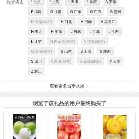
收货省市
* 北京
* 上海
* 天津
* 重庆
A 安徽
F 福建
G 甘肃
G 广东
G 广西
G 贵州
H 海南(缺货)
H 河北
H 河南
H 黑龙江
H 湖北
H 湖南
J 吉林
J 江苏
J 江西
L 辽宁
N 内蒙古(缺货)
N 宁夏(缺货)
Q 青海(缺货)
S 山东
S 山西
S 陕西
S 四川
X 西藏(缺货)
X 新疆(缺货)
Y 云南
Z 浙江
查看更多当季水果
浏览了该礼品的用户最终购买了