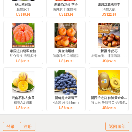
砀山翠冠梨
新疆恐龙蛋 李子
四川汉源桃花李
脆甜多汁
脆爽多汁 酸甜可口
清甜无酸
US$19.99
US$23.99
US$22.99
泰国进口翡翠金柚
黄金油蟠桃
新疆 牛奶枣
红心青皮 清甜多汁
健康种植 口感清甜
皮薄肉脆、甘甜清新、细腻..
US$32.99
US$19.99
US$24.99
云南石林人参果
新鲜超大蓝莓王
新西兰进口 佳沛黄金奇异..
精选A级圆果
4盒装 果径18mm+
特大果 酸甜可口 饱满多..
US$22.99
US$29.99
US$29.99
登录
注册
返回顶部