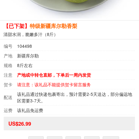
【已下架】
特级新疆库尔勒香梨
清甜水润，脆嫩多汁（8斤）
编号
104498
产地
新疆库尔勒
规格
8斤左右
注意
产地或中转仓直邮，下单后一周内发货
贺卡
请注意：该礼品不能提供贺卡留言服务
该礼品通过快递包裹寄出，预计需要2-5天送达，部分偏远地
配送
区需要3-7天。
运费
该礼品免运费
US$26.99