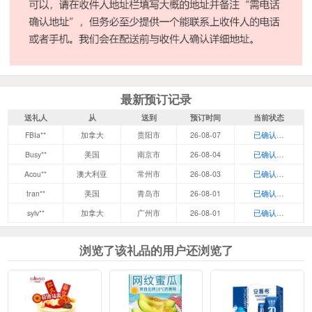
最新预订记录
送礼人
从
送到
预订时间
当前状态
FBIa**
加拿大
贵阳市
26-08-07
已确认，等待发
Busy**
美国
南京市
26-08-04
已确认，等待发
Acou**
澳大利亚
常州市
26-08-03
已确认，等待发
tran**
美国
青岛市
26-08-01
已确认，等待发
sylv**
加拿大
广州市
26-08-01
已确认，等待发
浏览了该礼品的用户还浏览了