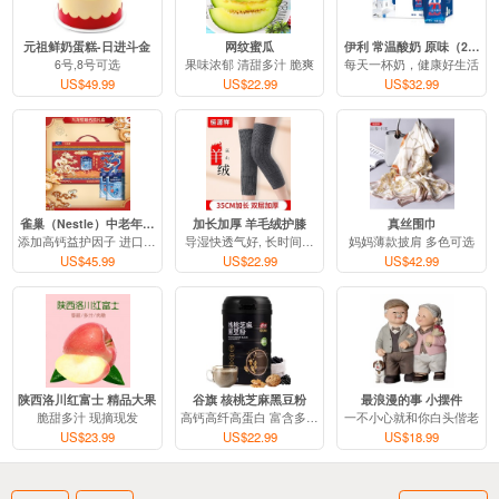
元祖鲜奶蛋糕-日进斗金
网纹蜜瓜
伊利 常温酸奶 原味（2箱）
6号,8号可选
果味浓郁 清甜多汁 脆爽
每天一杯奶，健康好生活
US$49.99
US$22.99
US$32.99
雀巢（Nestle）中老年奶粉礼盒
加长加厚 羊毛绒护膝
真丝围巾
添加高钙益护因子 进口活性菌
导湿快透气好, 长时间干爽舒适
妈妈薄款披肩 多色可选
US$45.99
US$22.99
US$42.99
陕西洛川红富士 精品大果
谷旗 核桃芝麻黑豆粉
最浪漫的事 小摆件
脆甜多汁 现摘现发
高钙高纤高蛋白 富含多种物质
一不小心就和你白头偕老
US$23.99
US$22.99
US$18.99