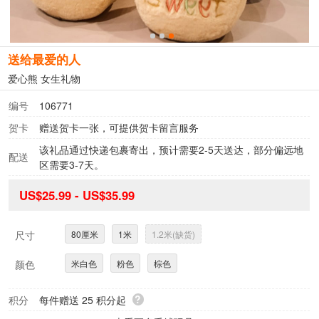
送给最爱的人
爱心熊 女生礼物
编号
106771
贺卡
赠送贺卡一张，可提供贺卡留言服务
该礼品通过快递包裹寄出，预计需要2-5天送达，部分偏远地
配送
区需要3-7天。
US$25.99 - US$35.99
尺寸
80厘米
1米
1.2米(缺货)
颜色
米白色
粉色
棕色
?
积分
每件赠送
25
积分
起