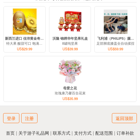
新西兰进口 佳沛黄金奇异果
沃隆 锦绣华年坚果礼盒
飞利浦（PHILIPS）腿部足
特大果 酸甜可口 饱满多汁
8罐纯坚果
足部脚底膝盖全自动揉捏
US$29.99
US$39.99
US$59.99
母爱之花
玫瑰康乃馨百合花束
US$35.99
登录
注册
返回顶部
首页
|
关于游子礼品网
|
联系方式
|
支付方式
|
配送范围
|
订单补款