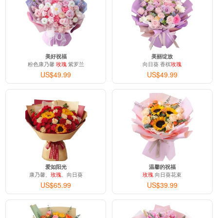
美好祝福
美丽绽放
粉色康乃馨
玫瑰
紫罗兰
向日葵 香槟
玫瑰
US$49.99
US$49.99
爱如阳光
温馨的祝福
康乃馨、
玫瑰
、向日葵
玫瑰
向日葵花束
US$65.99
US$39.99