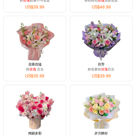
粉
玫瑰
粉康小号花篮
香槟粉色
玫瑰
混搭花篮
US$39.99
US$49.99
花香四溢
芬芳
粉
玫瑰
百合
粉色紫色
玫瑰
百合
US$35.99
US$39.99
绚丽多彩
岁月静好