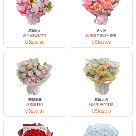
感恩的心
送女神
康乃馨
玫瑰
花束
玫瑰
康乃馨百合花束
US$36.99
US$39.99
朝朝暮暮
幸福之约
粉
玫瑰
19枝
粉
玫瑰
香槟
玫瑰
US$35.99
US$32.99