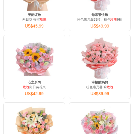
美丽绽放
母亲节快乐
向日葵 香槟
玫瑰
粉色康乃馨33枝、粉色
玫瑰
9枝
US$45.99
US$49.99
心之所向
幸福的妈妈
玫瑰
向日葵花束
粉色康乃馨 粉
玫瑰
US$42.99
US$39.99