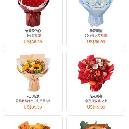
给最爱的你
挚爱深情
19枝红
玫瑰
33枝碎冰蓝
玫瑰
US$35.99
US$59.99
花儿绽放
见花则喜
香槟
玫瑰
9枝、向日葵3枝
康乃馨
玫瑰
花束
US$35.99
US$45.99