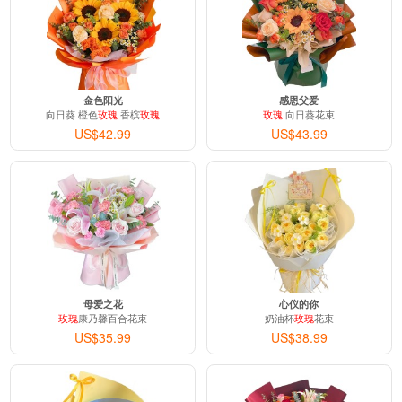
金色阳光
感恩父爱
向日葵 橙色
玫瑰
香槟
玫瑰
玫瑰
向日葵花束
US$42.99
US$43.99
母爱之花
心仪的你
玫瑰
康乃馨百合花束
奶油杯
玫瑰
花束
US$35.99
US$38.99