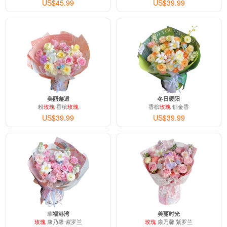
US$45.99
US$39.99
美丽邂逅
冬日暖阳
粉
玫瑰
香槟
玫瑰
香槟
玫瑰
郁金香
US$39.99
US$39.99
幸福港湾
美丽时光
玫瑰
康乃馨 紫罗兰
玫瑰
康乃馨 紫罗兰