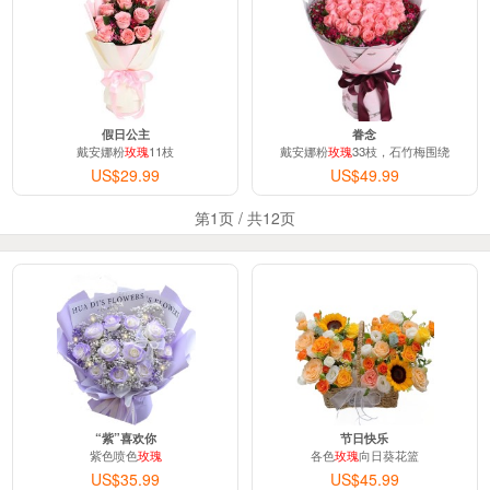
假日公主
眷念
戴安娜粉
玫瑰
11枝
戴安娜粉
玫瑰
33枝，石竹梅围绕
US$29.99
US$49.99
第1页 / 共12页
“紫”喜欢你
节日快乐
紫色喷色
玫瑰
各色
玫瑰
向日葵花篮
US$35.99
US$45.99