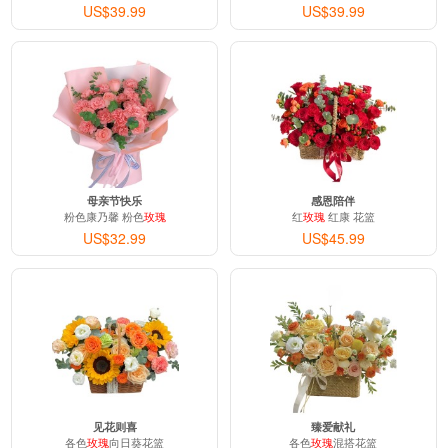
US$39.99
US$39.99
母亲节快乐
感恩陪伴
粉色康乃馨 粉色
玫瑰
红
玫瑰
红康 花篮
US$32.99
US$45.99
见花则喜
臻爱献礼
各色
玫瑰
向日葵花篮
各色
玫瑰
混搭花篮