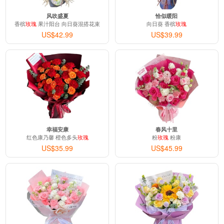
风吹盛夏
恰似暖阳
香槟
玫瑰
果汁阳台 向日葵混搭花束
向日葵 香槟
玫瑰
US$42.99
US$39.99
幸福安康
春风十里
红色康乃馨 橙色多头
玫瑰
粉
玫瑰
粉康
US$35.99
US$45.99