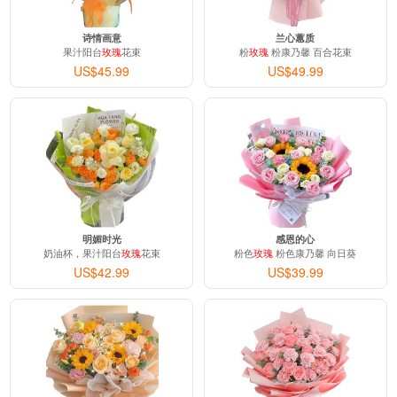
诗情画意
兰心蕙质
果汁阳台
玫瑰
花束
粉
玫瑰
粉康乃馨 百合花束
US$45.99
US$49.99
明媚时光
感恩的心
奶油杯，果汁阳台
玫瑰
花束
粉色
玫瑰
粉色康乃馨 向日葵
US$42.99
US$39.99