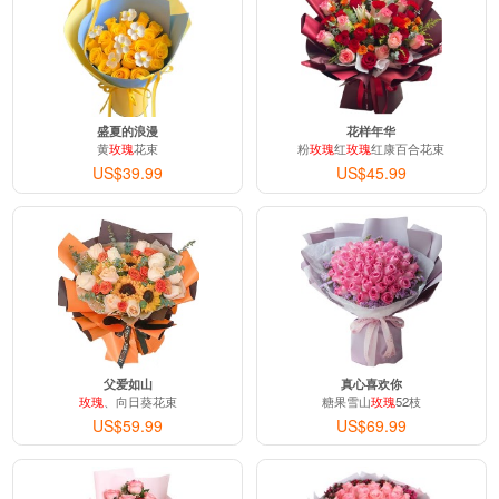
盛夏的浪漫
花样年华
黄
玫瑰
花束
粉
玫瑰
红
玫瑰
红康百合花束
US$39.99
US$45.99
父爱如山
真心喜欢你
玫瑰
、向日葵花束
糖果雪山
玫瑰
52枝
US$59.99
US$69.99