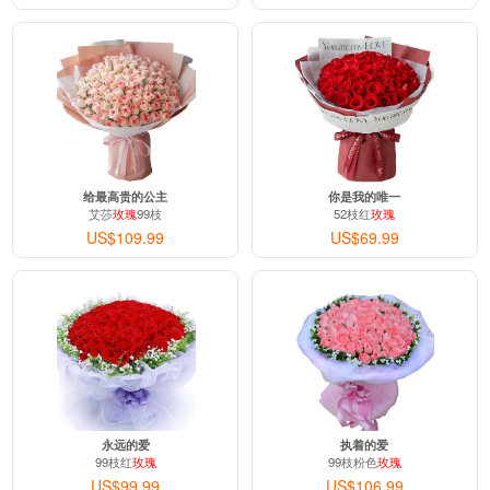
给最高贵的公主
你是我的唯一
艾莎
玫瑰
99枝
52枝红
玫瑰
US$109.99
US$69.99
永远的爱
执着的爱
99枝红
玫瑰
99枝粉色
玫瑰
US$99.99
US$106.99