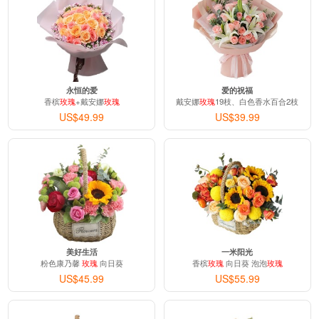
永恒的爱
爱的祝福
香槟
玫瑰
+戴安娜
玫瑰
戴安娜
玫瑰
19枝、白色香水百合2枝
US$49.99
US$39.99
美好生活
一米阳光
粉色康乃馨
玫瑰
向日葵
香槟
玫瑰
向日葵 泡泡
玫瑰
US$45.99
US$55.99