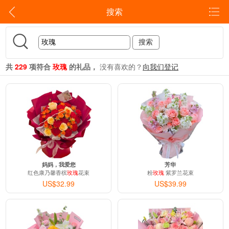
搜索
共
229
项符合
玫瑰
的礼品，
没有喜欢的？
向我们登记
妈妈，我爱您
芳华
红色康乃馨香槟
玫瑰
花束
粉
玫瑰
紫罗兰花束
US$32.99
US$39.99