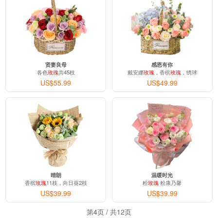
贤妻良母
感恩有你
各色
玫瑰
共45枝
戴安娜
玫瑰
，香槟
玫瑰
，绣球
US$55.99
US$49.99
晴朗
温暖时光
香槟
玫瑰
11枝，向日葵2枝
粉
玫瑰
粉康乃馨
US$39.99
US$39.99
第4页 / 共12页