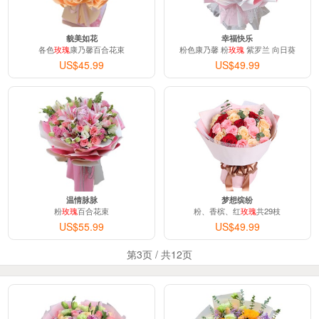
貌美如花
幸福快乐
各色
玫瑰
康乃馨百合花束
粉色康乃馨 粉
玫瑰
紫罗兰 向日葵
US$45.99
US$49.99
温情脉脉
梦想缤纷
粉
玫瑰
百合花束
粉、香槟、红
玫瑰
共29枝
US$55.99
US$49.99
第3页 / 共12页