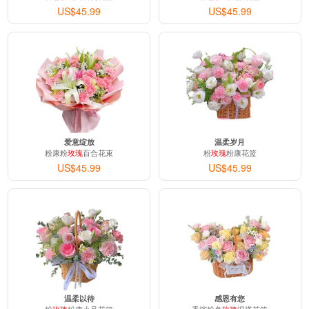
US$45.99
US$45.99
爱意绽放
温柔岁月
粉康粉
玫瑰
百合花束
粉
玫瑰
粉康花篮
US$45.99
US$45.99
温柔以待
感恩有您