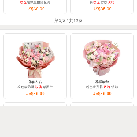
玫瑰
蝴蝶兰抱抱花筒
粉
玫瑰
香槟
玫瑰
US$69.99
US$35.99
第5页 / 共12页
伴你左右
花样年华
粉色康乃馨
玫瑰
紫罗兰
粉色康乃馨
玫瑰
绣球
US$45.99
US$45.99