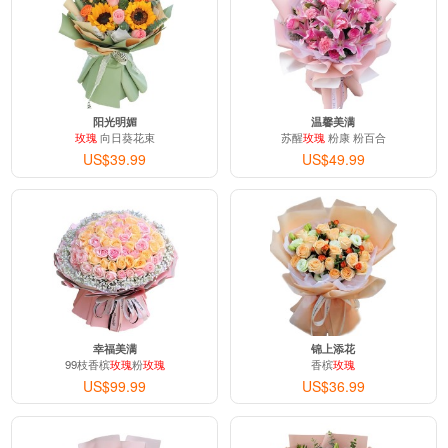
阳光明媚
温馨美满
玫瑰
向日葵花束
苏醒
玫瑰
粉康 粉百合
US$39.99
US$49.99
幸福美满
锦上添花
99枝香槟
玫瑰
粉
玫瑰
香槟
玫瑰
US$99.99
US$36.99