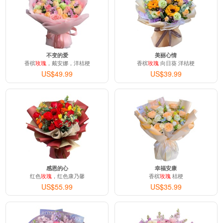
不变的爱
美丽心情
香槟
玫瑰
，戴安娜，洋桔梗
香槟
玫瑰
向日葵 洋桔梗
US$49.99
US$39.99
感恩的心
幸福安康
红色
玫瑰
，红色康乃馨
香槟
玫瑰
桔梗
US$55.99
US$35.99