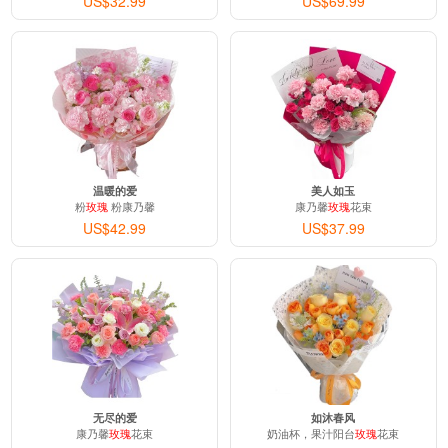
US$32.99
US$69.99
温暖的爱
美人如玉
粉
玫瑰
粉康乃馨
康乃馨
玫瑰
花束
US$42.99
US$37.99
无尽的爱
如沐春风
康乃馨
玫瑰
花束
奶油杯，果汁阳台
玫瑰
花束