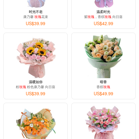
时光不老
温柔时光
康乃馨
玫瑰
花束
紫
玫瑰
，香槟
玫瑰
向日葵
US$39.99
US$42.99
温暖如你
暗香
粉
玫瑰
粉色康乃馨 向日葵
香槟
玫瑰
US$39.99
US$49.99