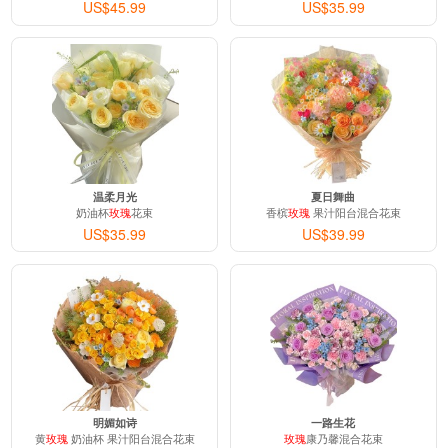
US$45.99
US$35.99
温柔月光
夏日舞曲
奶油杯
玫瑰
花束
香槟
玫瑰
果汁阳台混合花束
US$35.99
US$39.99
明媚如诗
一路生花
黄
玫瑰
奶油杯 果汁阳台混合花束
玫瑰
康乃馨混合花束