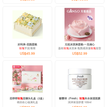
好利来-花园蛋糕
元祖冰淇淋蛋糕-一见倾心
玫瑰
芋泥/慕斯
荔枝
玫瑰
冰淇淋 氛围感浪漫
玫瑰
造型
US$45.99
US$52.99
花饽饽
玫瑰
花馒头礼盒（2盒）
馥蕾诗（Fresh）
玫瑰
补水保湿面膜
桃你欢心福满礼盒
润泽保湿舒缓 100ml