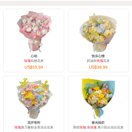
心动
快乐心情
玫瑰
桔梗花束
奶油杯
玫瑰
花束
US$35.99
US$38.99
花开有时
春光灿烂
玫瑰
康乃馨郁金香混合花束
香槟
玫瑰
黄
玫瑰
果汁阳台混合花束