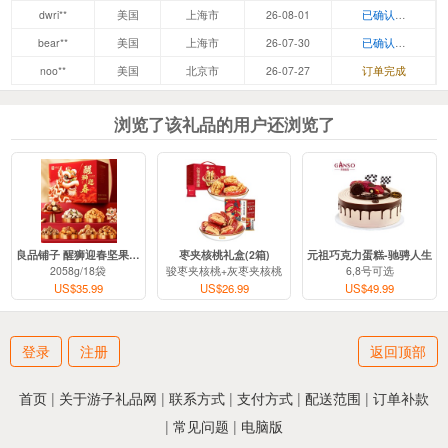
dwri**
美国
上海市
26-08-01
已确认，等待发
bear**
美国
上海市
26-07-30
已确认，等待发
noo**
美国
北京市
26-07-27
订单完成
浏览了该礼品的用户还浏览了
良品铺子 醒狮迎春坚果礼盒
枣夹核桃礼盒(2箱)
元祖巧克力蛋糕-驰骋人生
2058g/18袋
骏枣夹核桃+灰枣夹核桃
6,8号可选
US$35.99
US$26.99
US$49.99
登录
注册
返回顶部
首页
|
关于游子礼品网
|
联系方式
|
支付方式
|
配送范围
|
订单补款
|
常见问题
|
电脑版