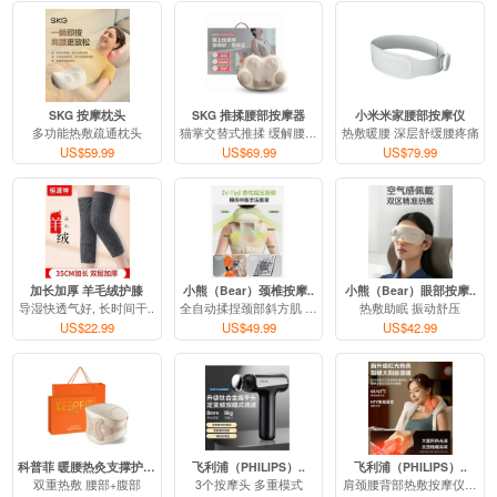
SKG 按摩枕头
SKG 推揉腰部按摩器
小米米家腰部按摩仪
多功能热敷疏通枕头
猫掌交替式推揉 缓解腰部..
热敷暖腰 深层舒缓腰疼痛
US$59.99
US$69.99
US$79.99
1
2
3
4
5
加长加厚 羊毛绒护膝
小熊（Bear）颈椎按摩..
小熊（Bear）眼部按摩..
导湿快透气好, 长时间干..
全自动揉捏颈部斜方肌 热..
热敷助眠 振动舒压
US$22.99
US$49.99
US$42.99
科普菲 暖腰热灸支撑护腰..
飞利浦（PHILIPS）..
飞利浦（PHILIPS）..
双重热敷 腰部+腹部
3个按摩头 多重模式
肩颈腰背部热敷按摩仪斜方..