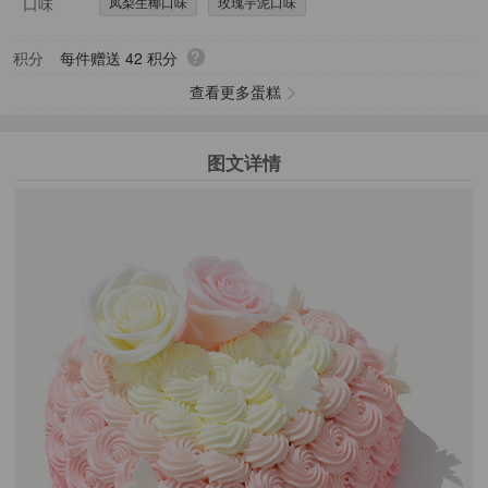
口味
凤梨生椰口味
玫瑰芋泥口味
?
积分
每件赠送
42
积分
查看更多蛋糕
图文详情
1
2