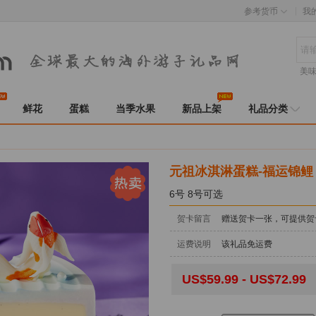
参考货币
我
美
鲜花
蛋糕
当季水果
新品上架
礼品分类
元祖冰淇淋蛋糕-福运锦鲤
6号 8号可选
贺卡留言
赠送贺卡一张，可提供贺
运费说明
该礼品免运费
US$59.99 - US$72.99