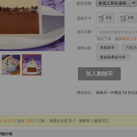
配送范围
6号
8号
蛋糕尺寸
送达日期
现在下单，最快
明天上午
草莓香草
巧克力
蛋糕口味
蔓越莓桑葚牛奶
 States (美国)
送往
烟台市
订购：
海南贵妃芒果 精选大果 - 新鲜当季 香甜多汁
加入购物车
 States (美国)
送往
烟台市
订购：
德国进口 原味酸牛奶 - 风味酸乳 200ml*24盒
 States (美国)
送往
烟台市
订购：
新疆生态沙瓤西红柿 - 现摘现发、自然熟西红柿
赠送积分
每购买一件赠送
59
积分
 States (美国)
送往
烟台市
订购：
德国进口 原味酸牛奶 - 风味酸乳 200ml*24盒
 States (美国)
送往
烟台市
订购：
新鲜超大蓝莓王 - 4盒装 果径18mm+
a (加拿大)
送往
沈阳市
订购：
新疆恐龙蛋 李子 - 脆爽多汁 酸甜可口
a (加拿大)
送往
沈阳市
订购：
元祖冰淇淋蛋糕-圆梦启航 - 6号 8号可选
详细介绍