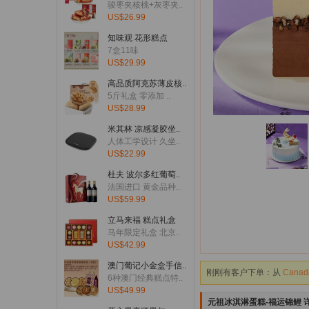
骏枣夹核桃+灰枣夹..
US$26.99
知味观 花形糕点
7盒11味
US$29.99
高品质阿克苏薄皮核..
5斤礼盒 零添加 ..
US$28.99
米其林 凉感凝胶坐..
人体工学设计 久坐..
US$22.99
刚刚有客户下单：从
United
杜夫 波尔多红葡萄..
刚刚有客户下单：从
United
法国进口 黄金品种..
US$59.99
刚刚有客户下单：从
United
立马来福 糕点礼盒
刚刚有客户下单：从
United
马年限定礼盒 北京..
US$42.99
刚刚有客户下单：从
United
澳门葡记小金盒手信..
刚刚有客户下单：从
Canad
6种澳门经典糕点特..
US$49.99
刚刚有客户下单：从
Canad
元祖冰淇淋蛋糕-福运锦鲤 