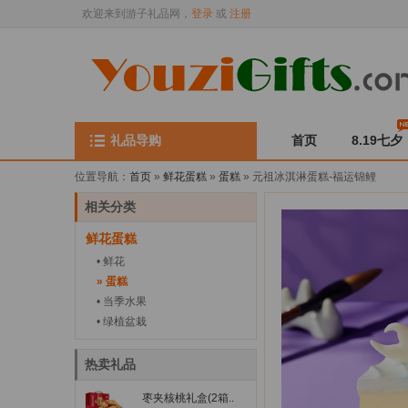
欢迎来到游子礼品网，
登录
或
注册
礼品导购
首页
8.19七夕
位置导航：
首页
»
鲜花蛋糕
»
蛋糕
» 元祖冰淇淋蛋糕-福运锦鲤
相关分类
鲜花蛋糕
• 鲜花
» 蛋糕
• 当季水果
• 绿植盆栽
热卖礼品
枣夹核桃礼盒(2箱..