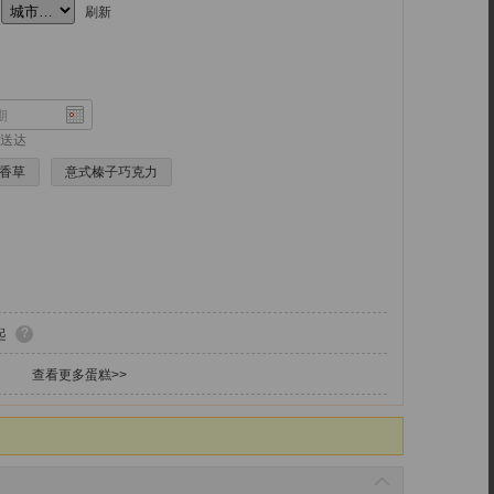
刷新
送达
香草
意式榛子巧克力
?
起
查看更多蛋糕>>