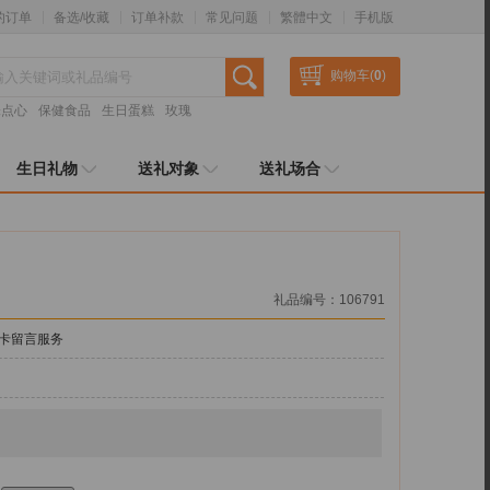
的订单
备选/收藏
订单补款
常见问题
繁體中文
手机版
购物车(
0
)
味点心
保健食品
生日蛋糕
玫瑰
生日礼物
送礼对象
送礼场合
礼品编号：106791
卡留言服务