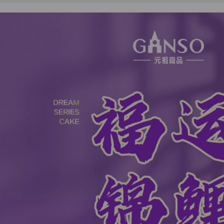
 States (美国)
送往
北京市
订购：
好利来-福寿满堂蛋糕 - 100%动物奶油
 States (美国)
送往
北京市
订购：
富硒熟咸鸭蛋皮蛋礼盒（2箱） - 无抗生素 高温杀
 States (美国)
送往
北京市
订购：
谷旗 核桃芝麻黑豆粉 - 高钙高纤高蛋白 富含多种物
d Kingdom (英国)
送往
沈阳市
订购：
甜蜜的爱恋 - 红玫瑰花束
a (加拿大)
送往
长春市
订购：
高蛋白黑猪肉肠 - 100%黑猪肉
a (加拿大)
送往
长春市
订购：
华美 糕点礼盒（2箱） - 四种口味自由组合
ny (德国)
送往
广州市
订购：
梦中情人 - 红玫瑰19枝
 States (美国)
送往
广州市
订购：
晴朗 - 香槟玫瑰11枝，向日葵2枝