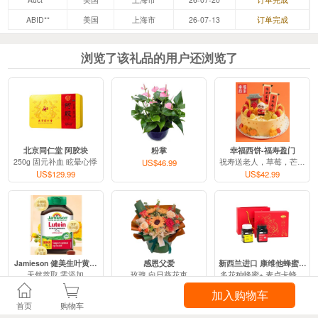
北京同仁堂 阿胶块
粉掌
幸福西饼-福寿盈门
250g 固元补血 眩晕心悸
祝寿送老人，草莓，芒果，香
US$46.99
US$129.99
US$42.99
Jamieson 健美生叶黄素胶囊（2瓶）
感恩父爱
新西兰进口 康维他蜂蜜礼盒
天然萃取 零添加
玫瑰 向日葵花束
多花种蜂蜜+ 麦卢卡蜂蜜UMF
US$39.99
US$43.99
US$79.99
西洋参片 (2罐)
平安快乐
秋梨膏 梨加四种中草药熬制
加拿大进口 西洋参切片 80g
粉色康乃馨 粉色百合
纯手工梨膏 不加1滴麦芽糖
加入购物车
US$36.99
US$35.99
US$28.99
首页
购物车