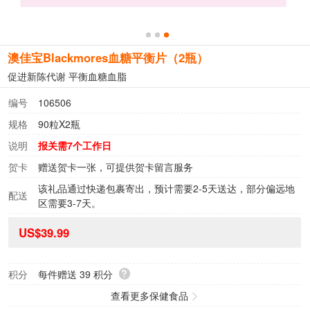
澳佳宝Blackmores血糖平衡片（2瓶）
促进新陈代谢 平衡血糖血脂
编号
106506
规格
90粒X2瓶
说明
报关需7个工作日
贺卡
赠送贺卡一张，可提供贺卡留言服务
该礼品通过快递包裹寄出，预计需要2-5天送达，部分偏远地
配送
区需要3-7天。
US$39.99
?
积分
每件赠送
39
积分
查看更多保健食品