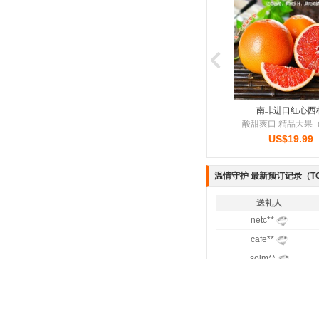
桂格 即食燕麦片礼盒
新疆直供 哈密瓜
东北长白山人参（
种珍贵食材 红黑滋..
一藤一瓜 甜蜜多汁
滋补养生 免疫调
US$35.99
US$22.99
US$69.99
温情守护 最新预订记录（TO
送礼人
netc**
cafe**
soim**
kevi**
noth**
stup**