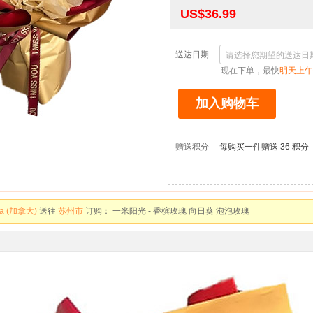
US$36.99
送达日期
现在下单，最快
明天上午
 States (美国)
送往
吉林市
订购：
砀山翠冠梨 - 脆甜多汁
加入购物车
 States (美国)
送往
吉林市
订购：
新西兰进口 佳沛黄金奇异果 - 特大果 酸甜可口 饱
 States (美国)
送往
吉林市
订购：
阳光无核西梅干 加州大西梅 - 无添加剂 无糖精 
赠送积分
每购买一件赠送
36
积分
 States (美国)
送往
北京市
订购：
时光不老 - 康乃馨 玫瑰花束
a (加拿大)
送往
苏州市
订购：
一米阳光 - 香槟玫瑰 向日葵 泡泡玫瑰
a (加拿大)
送往
广州市
订购：
妈妈，我爱你！ - 红色康乃馨 粉色多头百合
 States (美国)
送往
烟台市
订购：
海南贵妃芒果 精选大果 - 新鲜当季 香甜多汁
 States (美国)
送往
烟台市
订购：
德国进口 原味酸牛奶 - 风味酸乳 200ml*24盒
 States (美国)
送往
烟台市
订购：
新疆生态沙瓤西红柿 - 现摘现发、自然熟西红柿
 States (美国)
送往
烟台市
订购：
德国进口 原味酸牛奶 - 风味酸乳 200ml*24盒