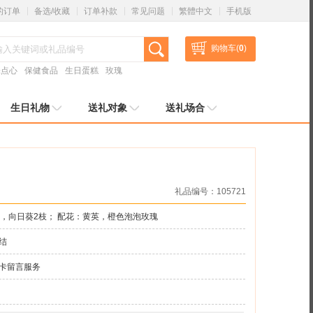
的订单
备选/收藏
订单补款
常见问题
繁體中文
手机版
购物车(
0
)
味点心
保健食品
生日蛋糕
玫瑰
生日礼物
送礼对象
送礼场合
礼品编号：105721
枝，向日葵2枝； 配花：黄英，橙色泡泡玫瑰
结
卡留言服务