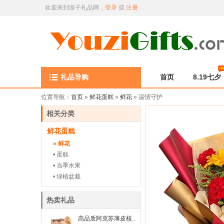
欢迎来到游子礼品网，
登录
或
注册
礼品导购
首页
8.19七夕
位置导航：
首页
»
鲜花蛋糕
»
鲜花
» 温情守护
相关分类
鲜花蛋糕
» 鲜花
• 蛋糕
• 当季水果
• 绿植盆栽
热卖礼品
高品质阿克苏薄皮核..