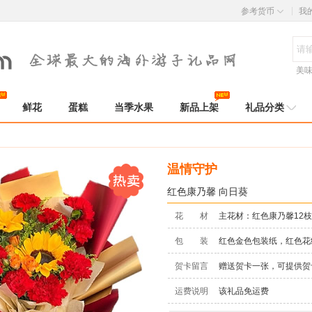
参考货币
我
美
鲜花
蛋糕
当季水果
新品上架
礼品分类
温情守护
红色康乃馨 向日葵
花 材
主花材：红色康乃馨12
包 装
红色金色包装纸，红色花
贺卡留言
赠送贺卡一张，可提供贺
运费说明
该礼品免运费