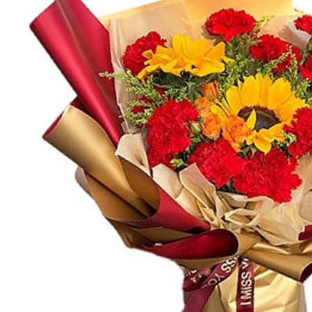
 States (美国)
送往
烟台市
订购：
新鲜超大蓝莓王 - 4盒装 果径18mm+
ny (德国)
送往
成都市
订购：
爱丽丝梦境 - 粉佳人粉玫瑰6枝，白玫瑰6枝
ny (德国)
送往
天津市
订购：
甜甜蜜蜜 - 红玫瑰花篮
 States (美国)
送往
上海市
订购：
永远幸福 - 红色康乃馨66枝+多头康乃馨
a (加拿大)
送往
沈阳市
订购：
新疆恐龙蛋 李子 - 脆爽多汁 酸甜可口