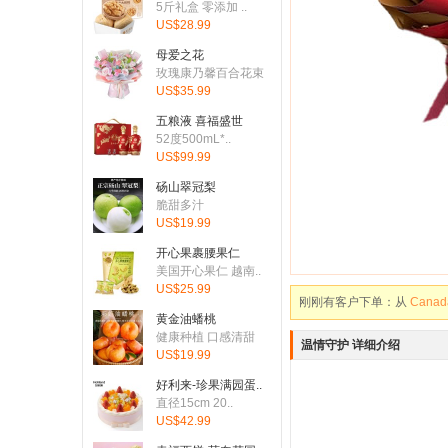
5斤礼盒 零添加 ..
US$28.99
母爱之花
玫瑰康乃馨百合花束
US$35.99
五粮液 喜福盛世
刚刚有客户下单：从
United
52度500mL*..
US$99.99
刚刚有客户下单：从
United
砀山翠冠梨
刚刚有客户下单：从
United
脆甜多汁
US$19.99
刚刚有客户下单：从
United
开心果裹腰果仁
刚刚有客户下单：从
Canad
美国开心果仁 越南..
US$25.99
刚刚有客户下单：从
Canad
黄金油蟠桃
刚刚有客户下单：从
United
健康种植 口感清甜
温情守护 详细介绍
US$19.99
刚刚有客户下单：从
United
好利来-珍果满园蛋..
刚刚有客户下单：从
United
直径15cm 20..
US$42.99
刚刚有客户下单：从
United