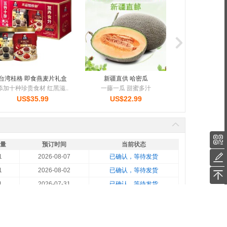
智能感应 小夜灯
红心冰糖木瓜
黄金帅粉
起夜小灯，不用抹黑
新鲜应季水果
粉面香甜 果
US$19.99
US$19.99
US$19.
量
预订时间
当前状态
1
2026-08-07
已确认，等待发货
1
2026-08-02
已确认，等待发货
1
2026-07-31
已确认，等待发货
1
2026-07-28
订单完成
1
2026-07-26
订单完成
1
2026-07-25
订单完成