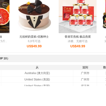
2盒）
西湖牌 特级碧螺春
海南红心火龙果
节
新茶上市 鲜嫩清香
红心果肉 爆甜多汁
US$49.99
US$28.99
P 10）
从
送到
数
Australia (澳大利亚)
广州市
United States (美国)
广州市
United States (美国)
武汉市
United Kingdom (英国)
南京市
Australia (澳大利亚)
天津市
Canada (加拿大)
北京市