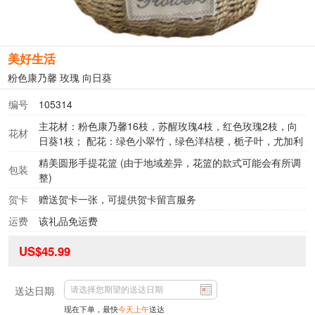
美好生活
粉色康乃馨 玫瑰 向日葵
编号
105314
主花材：粉色康乃馨16枝，苏醒玫瑰4枝，红色玫瑰2枝，向
花材
日葵1枝； 配花：绿色小翠竹，绿色洋桔梗，栀子叶，尤加利
精美圆形手提花篮 (由于地域差异，花篮的款式可能会有所调
包装
整)
贺卡
赠送贺卡一张，可提供贺卡留言服务
运费
该礼品免运费
US$45.99
送达日期
现在下单，最快
今天上午
送达