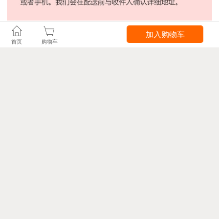
加入购物车
首页
购物车
最新预订记录
送礼人
从
送到
预订时间
当前状态
leac**
加拿大
北京市
26-08-03
已确认，等待发
wel**
澳大利亚
西安市
26-07-31
已确认，等待发
aixm**
加拿大
广州市
26-07-31
已确认，等待发
geu**
英国
成都市
26-07-30
已确认，等待发
whol**
美国
深圳市
26-07-28
订单完成
浏览了该礼品的用户还浏览了
北京同仁堂 阿胶块
新疆直供 哈密瓜
新鲜超大蓝莓王