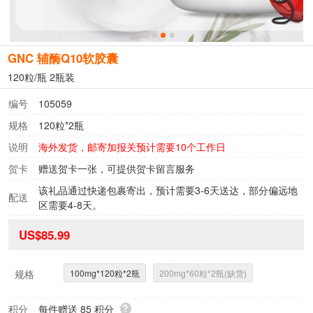
GNC 辅酶Q10软胶囊
120粒/瓶 2瓶装
编号
105059
规格
120粒*2瓶
说明
海外发货，邮寄加报关预计需要10个工作日
贺卡
赠送贺卡一张，可提供贺卡留言服务
该礼品通过快递包裹寄出，预计需要3-6天送达，部分偏远地
配送
区需要4-8天。
US$85.99
规格
100mg*120粒*2瓶
200mg*60粒*2瓶(缺货)
?
积分
每件赠送
85
积分